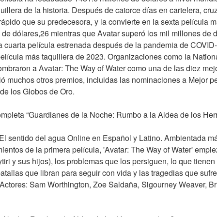
illera de la historia. Después de catorce días en cartelera, cruz
ápido que su predecesora, y la convierte en la sexta película má
 de dólares,26 mientras que Avatar superó los mil millones de dó
la cuarta película estrenada después de la pandemia de COVID-1
película más taquillera de 2023. Organizaciones como la Nationa
nombraron a Avatar: The Way of Water como una de las diez mejo
ió muchos otros premios, incluidas las nominaciones a Mejor pel
n de los Globos de Oro.
completa “Guardianes de la Noche: Rumbo a la Aldea de los Her
El sentido del agua Online en Español y Latino. Ambientada m
entos de la primera película, 'Avatar: The Way of Water' empiez
ytiri y sus hijos), los problemas que los persiguen, lo que tienen
atallas que libran para seguir con vida y las tragedias que sufr
n Actores: Sam Worthington, Zoe Saldaña, Sigourney Weaver, Bri