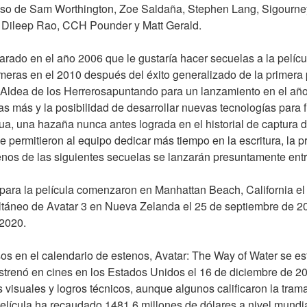
eso de Sam Worthington, Zoe Saldaña, Stephen Lang, Sigourne
, Dileep Rao, CCH Pounder y Matt Gerald.
ado en el año 2006 que le gustaría hacer secuelas a la película
imeras en el 2010 después del éxito generalizado de la primera 
Aldea de los Herrerosapuntando para un lanzamiento en el año 
 más y la posibilidad de desarrollar nuevas tecnologías para f
a, una hazaña nunca antes lograda en el historial de captura de
e permitieron al equipo dedicar más tiempo en la escritura, la p
renos de las siguientes secuelas se lanzarán presuntamente ent
 para la película comenzaron en Manhattan Beach, California el
ltáneo de Avatar 3 en Nueva Zelanda el 25 de septiembre de 20
 2020.
os en el calendario de estenos, Avatar: The Way of Water se est
trenó en cines en los Estados Unidos el 16 de diciembre de 2023
s visuales y logros técnicos, aunque algunos calificaron la trama
elícula ha recaudado 1481.6 millones de dólares a nivel mundial