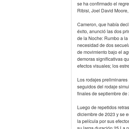
se ha confirmado el regr
Ribisi, Joel David Moore
Cameron, que había declar
éxito, anunció las dos pr
de la Noche: Rumbo a la 
necesidad de dos secuelas
de movimiento bajo el agu
demoras significativas qu
efectos visuales; los est
Los rodajes preliminares
seguidos del rodaje simu
finales de septiembre de
Luego de repetidos retras
diciembre de 2023 y se es
la película por sus efecto
su larga duración.25 La p