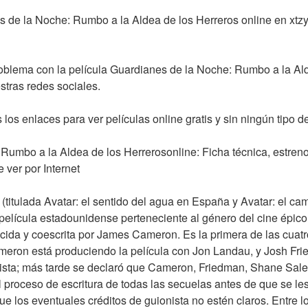
de la Noche: Rumbo a la Aldea de los Herreros online en xtzy
roblema con la película Guardianes de la Noche: Rumbo a la Ald
stras redes sociales.
 los enlaces para ver películas online gratis y sin ningún tipo de 
umbo a la Aldea de los Herrerosonline: Ficha técnica, estreno,
 ver por Internet
(titulada Avatar: el sentido del agua en España y Avatar: el ca
lícula estadounidense perteneciente al género del cine épico, c
cida y coescrita por James Cameron. Es la primera de las cuatr
ameron está produciendo la película con Jon Landau, y Josh Fri
sta; más tarde se declaró que Cameron, Friedman, Shane Saler
l proceso de escritura de todas las secuelas antes de que se les
e los eventuales créditos de guionista no estén claros. Entre l